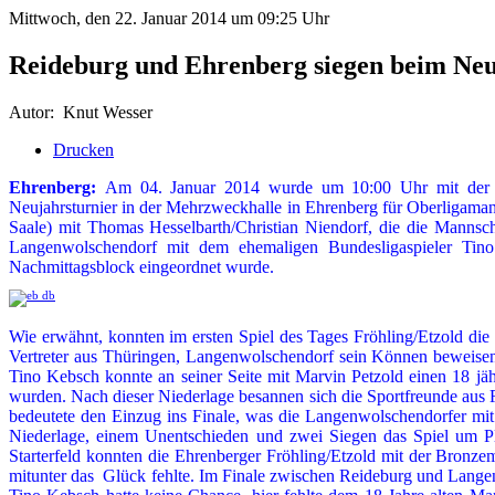
Mittwoch, den 22. Januar 2014 um 09:25 Uhr
Reideburg und Ehrenberg siegen beim Neu
Autor:
Knut Wesser
Drucken
Ehrenberg:
Am 04. Januar 2014 wurde um 10:00 Uhr mit der Be
Neujahrsturnier in der Mehrzweckhalle in Ehrenberg für Oberligaman
Saale) mit Thomas Hesselbarth/Christian Niendorf, die die Mannschf
Langenwolschendorf mit dem ehemaligen Bundesligaspieler Tino
Nachmittagsblock eingeordnet wurde.
Wie erwähnt, konnten im ersten Spiel des Tages Fröhling/Etzold di
Vertreter aus Thüringen, Langenwolschendorf sein Können beweisen,
Tino Kebsch konnte an seiner Seite mit Marvin Petzold einen 18 jäh
wurden. Nach dieser Niederlage besannen sich die Sportfreunde aus R
bedeutete den Einzug ins Finale, was die Langenwolschendorfer mit
Niederlage, einem Unentschieden und zwei Siegen das Spiel um Pla
Starterfeld konnten die Ehrenberger Fröhling/Etzold mit der Bronzeme
mitunter das Glück fehlte. Im Finale zwischen Reideburg und Langen