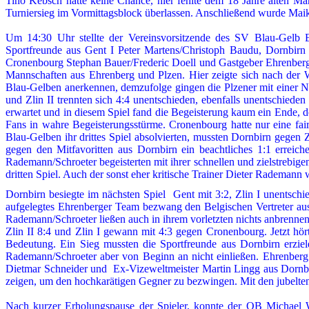
Tino Kebsch hatte keine Chance, hier fehlte dem 18 Jahre alten
Mar
Turniersieg im Vormittagsblock überlassen. Anschließend wurde Maik 
Um 14:30 Uhr stellte der Vereinsvorsitzende des SV Blau-Gelb 
Sportfreunde aus Gent I Peter Martens/Christoph Baudu, Dornbirn M
Cronenbourg Stephan Bauer/Frederic Doell und Gastgeber Ehrenberg 
Mannschaften aus Ehrenberg und Plzen. Hier zeigte sich nach der 
Blau-Gelben anerkennen, demzufolge gingen die Plzener mit einer Ni
und Zlin II trennten sich 4:4 unentschieden, ebenfalls unentschied
erwartet und in diesem Spiel fand die Begeisterung kaum ein Ende, 
Fans in wahre Begeisterungsstürme. Cronenbourg hatte nur eine fair
Blau-Gelben ihr drittes Spiel absolvierten, mussten Dornbirn gegen 
gegen den Mitfavoritten aus Dornbirn ein beachtliches 1:1 erreic
Rademann/Schroeter begeisterten mit ihrer schnellen und zielstrebig
dritten Spiel. Auch der sonst eher kritische Trainer Dieter Rademann 
Dornbirn besiegte im nächsten Spiel Gent mit 3:2, Zlin I unentsch
aufgelegtes Ehrenberger Team bezwang den Belgischen Vertreter aus
Rademann/Schroeter ließen auch in ihrem vorletzten nichts anbrennen,
Zlin II 8:4 und Zlin I gewann mit 4:3 gegen Cronenbourg. Jetzt hö
Bedeutung. Ein Sieg mussten die Sportfreunde aus Dornbirn erzi
Rademann/Schroeter aber von Beginn an nicht einließen. Ehrenberg s
Dietmar Schneider und Ex-Vizeweltmeister Martin Lingg aus Dornbirn
zeigen, um den hochkarätigen Gegner zu bezwingen. Mit den jubelt
Nach kurzer Erholungspause der Spieler, konnte der OB Michael 