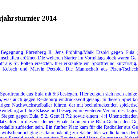
jahrsturnier 2014
gegnung Ehrenberg II, Jens Fröhling/Maik Etzold gegen Eula (Sac
nschaften eröffnet. Die weiteren Starter im Vormittagsblock waren Gen
t aus St. Pölten ersetzten, hier erkrankte ein Sportfreund
kurzfristig
 Kebsch und Marvin Petzold. Die Mannschaft aus Plzen/Tschechi
e Sportfreunde aus Eula mit 5:3 besiegen. Hier zeigten sich noch ein
 was auch gegen Reideburg eindrucksvoll gelang. In diesen Spiel konn
rigen Nachwuchsradballer führen, der mit beeindruckenden spielerische
eideburg auf ihre Klasse und besiegten im weiteren Verlauf des Tages 
 Siegen gegen Eula, 5:2, Gent II 7:2 sowie einem
4:4
Unentschieden g
tz drei. In diesem kleinen Finale konnten die Blau-Gelben den Geg
daille zufrieden sein. Ein fünfter Platz kam für die Radballer aus Ge
wolschendorf ging es dann mächtig zur Sache, hier wollte keines der b