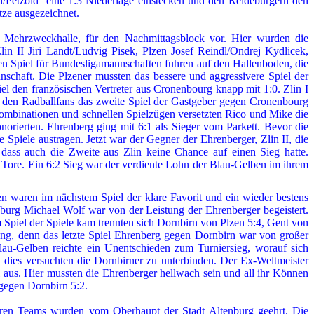
/Petzold eine 1:3 Niederlage einstecken und den Reideburgern den
tze ausgezeichnet.
 Mehrzweckhalle, für den Nachmittagsblock vor. Hier wurden die
in II Jiri Landt/Ludvig Pisek, Plzen Josef Reindl/Ondrej Kydlicek,
n Spiel für Bundesligamannschaften fuhren auf den Hallenboden, die
schaft. Die Plzener mussten das bessere und aggressivere Spiel
der
l den französischen Vertreter aus Cronenbourg knapp mit 1:0. Zlin I
ei den Radballfans das zweite Spiel der Gastgeber gegen Cronenbourg
Kombinationen und schnellen Spielzügen versetzten Rico und Mike die
norierten. Ehrenberg ging mit 6:1 als Sieger vom Parkett. Bevor die
re Spiele
austragen. Jetzt war der Gegner der Ehrenberger, Zlin II, die
 dass auch die Zweite aus Zlin keine Chance auf einen Sieg hatte.
e Tore. Ein 6:2 Sieg war der verdiente Lohn der Blau-Gelben im ihrem
n waren im nächstem Spiel der klare Favorit und ein wieder bestens
burg Michael Wolf war von der Leistung der Ehrenberger begeistert.
m Spiel der Spiele kam trennten sich Dornbirn von Plzen 5:4, Gent von
ung, denn das letzte Spiel Ehrenberg gegen Dornbirn war von großer
au-Gelben reichte ein Unentschieden zum Turniersieg, worauf sich
, dies versuchten die Dornbirner zu unterbinden. Der Ex-Weltmeister
 aus. Hier mussten die Ehrenberger hellwach sein und all ihr Können
gegen Dornbirn 5:2.
eren Teams wurden vom Oberhaupt der Stadt Altenburg geehrt. Die