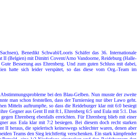
hsen), Benedikt Schwabl/Looris Schäfer das 36. Internationale
t II (Belgien) mit Dimitri Covent/Arno Vandoorne, Reideburg (Halle-
. Gute Besserung aus Ehrenberg. Und zum guten Schluss mit dabei,
en hatte sich leider verspätet, so das diese vom Org.-Team im
ige Abstimmungsprobleme bei den Blau-Gelben. Nun musste der zweite
te man schon feststellen, dass der Turniersieg nur über Lawo geht.
n Mitteln auftrumpfte, so dass die Reideburger klar mit 6:0 besiegt
ihre Gegner aus Gent II mit 8:1, Ehrenberg 6:5 und Eula mit 5:1. Das
egen Ehrenberg ebenfalls erreichten. Für Ehrenberg blieb mit einer
ner aus Eula klar mit 7:2 besiegen. Bei diesem doch recht starken
nt II heraus, die spielerisch keineswegs schlechter waren, denen aber
eiden Teams den Sieg leichtfertig verschenken. Ein stark kämpfender