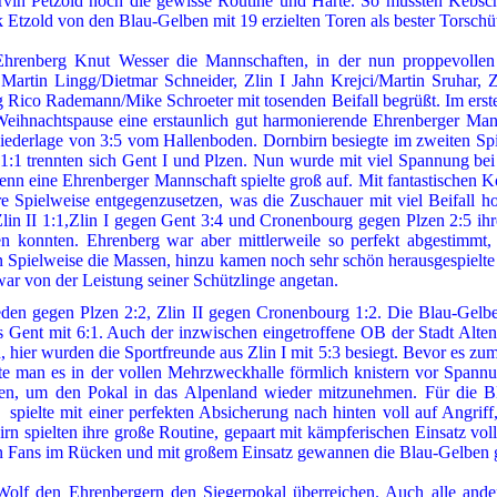
vin Petzold
noch die gewisse Routine und Härte. So mussten Kebsch
Etzold von den Blau-Gelben mit 19 erzielten Toren als bester Torschü
Ehrenberg Knut Wesser die Mannschaften, in der nun proppevollen
artin Lingg/Dietmar Schneider, Zlin I Jahn Krejci/Martin Sruhar, Zl
Rico Rademann/Mike Schroeter mit tosenden Beifall begrüßt. Im erste
Weihnachtspause eine erstaunlich gut harmonierende Ehrenberger Mann
ederlage von 3:5 vom Hallenboden. Dornbirn besiegte im zweiten Spie
en 1:1 trennten sich Gent I und Plzen. Nun wurde mit viel Spannung b
denn eine Ehrenberger Mannschaft spielte groß auf. Mit fantastischen 
e Spielweise entgegenzusetzen, was die Zuschauer mit viel Beifall ho
Zlin II 1:1,Zlin I gegen Gent 3:4 und Cronenbourg gegen Plzen 2:5 ih
hen konnten. Ehrenberg war aber mittlerweile so perfekt abgestimmt,
en Spielweise die Massen, hinzu kamen noch sehr schön herausgespielt
war von der Leistung seiner Schützlinge angetan.
ieden gegen Plzen 2:2, Zlin II gegen Cronenbourg 1:2. Die Blau-Gelbe
 Gent mit 6:1. Auch der inzwischen eingetroffene OB der Stadt Alten
 hier wurden die Sportfreunde aus Zlin I mit 5:3 besiegt. Bevor es zu
rte man es in der vollen Mehrzweckhalle
förmlich knistern vor Spann
elen, um den Pokal in das Alpenland
wieder
mitzunehmen. Für die Bl
pielte mit einer perfekten Absicherung nach hinten voll auf Angriff
 spielten ihre große Routine, gepaart mit kämpferischen Einsatz voll
en Fans im Rücken und mit großem Einsatz gewannen die Blau-Gelben 
Wolf den Ehrenbergern den Siegerpokal überreichen. Auch alle and